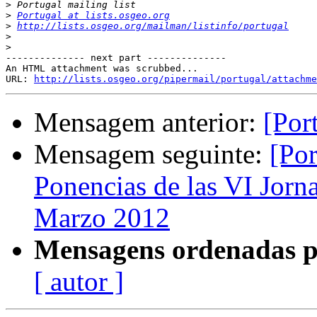
>
>
Portugal at lists.osgeo.org
>
http://lists.osgeo.org/mailman/listinfo/portugal
>
>
-------------- next part --------------

An HTML attachment was scrubbed...

URL: 
http://lists.osgeo.org/pipermail/portugal/attachme
Mensagem anterior:
[Por
Mensagem seguinte:
[Po
Ponencias de las VI Jorn
Marzo 2012
Mensagens ordenadas p
[ autor ]