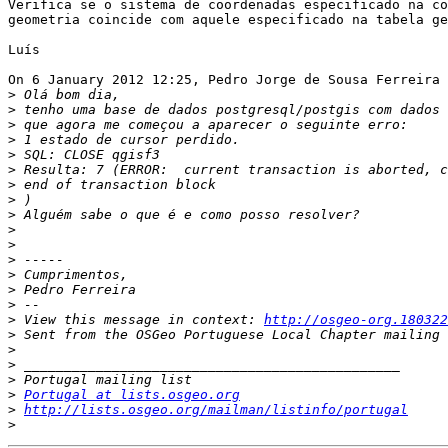
Verifica se o sistema de coordenadas especificado na co
geometria coincide com aquele especificado na tabela ge
Luís

On 6 January 2012 12:25, Pedro Jorge de Sousa Ferreira 
>
>
>
>
>
>
>
>
>
>
>
>
>
>
>
>
 View this message in context: 
http://osgeo-org.180322
>
>
>
>
>
Portugal at lists.osgeo.org
>
http://lists.osgeo.org/mailman/listinfo/portugal
>