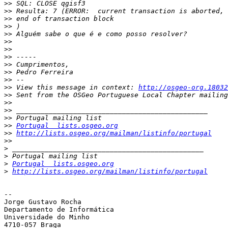
>>
>>
>>
>>
>>
>>
>>
>>
>>
>>
>>
>>
 View this message in context: 
http://osgeo-org.18032
>>
>>
>>
>>
>>
Portugal  lists.osgeo.org
>>
http://lists.osgeo.org/mailman/listinfo/portugal
>>
>
>
>
Portugal  lists.osgeo.org
>
http://lists.osgeo.org/mailman/listinfo/portugal
-- 

Jorge Gustavo Rocha

Departamento de Informática

Universidade do Minho

4710-057 Braga
