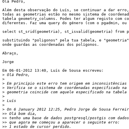
Olá Pedro,

Além desta observação do Luís, se continuar a dar erro,
todas as geometrias estão no mesmo sistema de coordenad
tabela geometry_columns. Podes ter algum registo com co
diferentes. Faz uma query do género (com o pgadmin, ou 
select st_srid(geometria), st_isvalid(geometria) from p
substituindo "poligonos" pela tua tabela, e "geometria"
onde guardas as coordenadas dos polígonos.

Abraço,

Jorge

Em 06-01-2012 13:40, Luís de Sousa escreveu:

>
>
>
>
>
>
>
>
>
 On 6 January 2012 12:25, Pedro Jorge de Sousa Ferreir
>>
>>
>>
>>