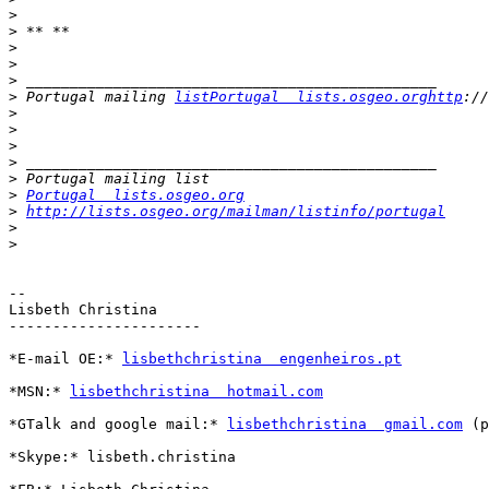
>
>
>
>
>
>
 Portugal mailing 
listPortugal  lists.osgeo.orghttp
>
>
>
>
>
>
Portugal  lists.osgeo.org
>
http://lists.osgeo.org/mailman/listinfo/portugal
>
>
-- 

Lisbeth Christina

----------------------

*E-mail OE:* 
lisbethchristina  engenheiros.pt
*MSN:* 
lisbethchristina  hotmail.com
*GTalk and google mail:* 
lisbethchristina  gmail.com
 (p
*Skype:* lisbeth.christina
