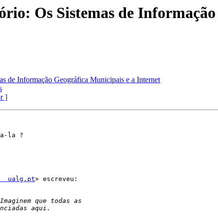
rio: Os Sistemas de Informação 
s de Informação Geográfica Municipais e a Internet
s
r ]
a-la ?

  ualg.pt
> escreveu:
