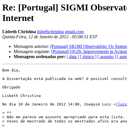
Re: [Portugal] SIGMI Observató
Internet
Lisbeth Christina
lisbethchristina gmail.com
Quinta-Feira, 12 de Janeiro de 2012 - 05:08:51 EST
Mensagem anterior:
[Portugal] SIGMI Observatório: Os Sistema
Mensagem seguinte:
[Portugal] QGIS: Improvements in Action
Mensagens ordenadas por:
[ data ]
[ tópico ]
[ assunto ]
[ auto
Bom dia,

A Dissertação está publicada na web? é possível consult
Obrigado

Lisbeth Christina

No dia 10 de Janeiro de 2012 14:08, Joaquim Luis <
jluis
>
>
>
>