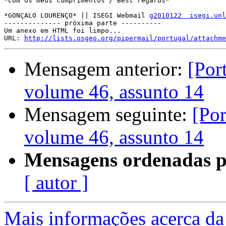
*Com os meus cumprimentos / Best regards*

*GONÇALO LOURENÇO* || ISEGI Webmail 
g2010122  isegi.unl
-------------- próxima parte ----------

Um anexo em HTML foi limpo...

URL: 
http://lists.osgeo.org/pipermail/portugal/attachme
Mensagem anterior:
[Por
volume 46, assunto 14
Mensagem seguinte:
[Por
volume 46, assunto 14
Mensagens ordenadas p
[ autor ]
Mais informações acerca da 