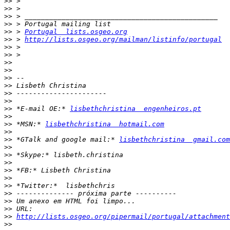
>>
>>
>>
>>
>>
 > 
Portugal  lists.osgeo.org
>>
 > 
http://lists.osgeo.org/mailman/listinfo/portugal
>>
>>
>>
>>
>>
>>
>>
>>
>>
 *E-mail OE:* 
lisbethchristina  engenheiros.pt
>>
>>
 *MSN:* 
lisbethchristina  hotmail.com
>>
>>
 *GTalk and google mail:* 
lisbethchristina  gmail.com
>>
>>
>>
>>
>>
>>
>>
>>
>>
>>
http://lists.osgeo.org/pipermail/portugal/attachmen
>>