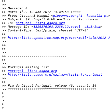
>>
>>
>>
>>
>>
 From: Giovanni Manghi <
giovanni.manghi  faunalia.pt
>>
>>
 To: 
portugal  lists.osgeo.org
>>
 Message-ID: <
1326376193.2238.12.camel  sibirica
>>
>>
>>
http://lists.openstreetmap.org/pipermail/talk/2012-J
>>
>>
>>
>>
>>
>>
>>
>>
>>
Portugal  lists.osgeo.org
>>
http://lists.osgeo.org/mailman/listinfo/portugal
>>
>>
>>
>>
>
>
>
>
>