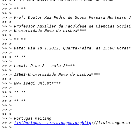
>>
>>
>>
>>
>>
>>
>>
>>
>>
>>
>>
>>
>>
>>
>>
>>
>>
>>
>>
>>
>>
>>
>>
>>
>>
>>
>>
>>
 > 
listPortugal  lists.osgeo.orghttp
>>