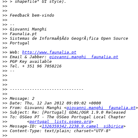
>>
>>
>>
>>
>>
>>
>>
>>
>>
>>
>>
>>
 Web: 
http://www.faunalia.pt
>>
 Email & Jabber: 
giovanni.manghi  faunalia.pt
>>
>>
>>
>>
>>
>>
>>
>>
>>
>>
>>
 From: Giovanni Manghi <
giovanni.manghi  faunalia.pt
>>
>>
>>
        <
portugal  lists.osgeo.org
>>
 Message-ID: <
1326359342.2238.9.camel  sibirica
>>
>>