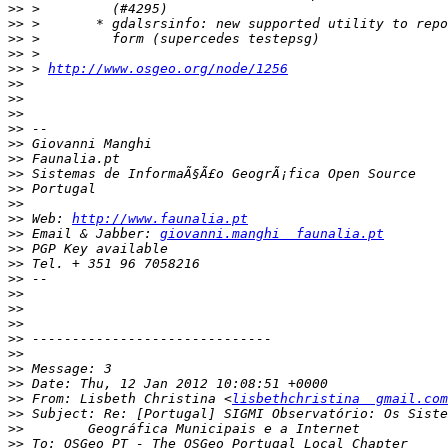
>>
>>
>>
>>
>>
 > 
http://www.osgeo.org/node/1256
>>
>>
>>
>>
>>
>>
>>
>>
>>
>>
 Web: 
http://www.faunalia.pt
>>
 Email & Jabber: 
giovanni.manghi  faunalia.pt
>>
>>
>>
>>
>>
>>
>>
>>
>>
>>
>>
 From: Lisbeth Christina <
lisbethchristina  gmail.com
>>
>>
>>