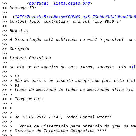
>>
        <
portugal  lists.osgeo.org
>>
>>
>>
  <
CAFCcZezuxUs5ixdNv+dmXROHWQ_gx3-ZObhNV9Hw2HMavR9oM
>>
>>
>>
>>
>>
>>
>>
>>
>>
>>
>>
 No dia 10 de Janeiro de 2012 14:08, Joaquim Luis <
jl
>>
>>
>>
>>
>>
>>
>>
>>
>>
>>
>>
>>
>>
>>
>>