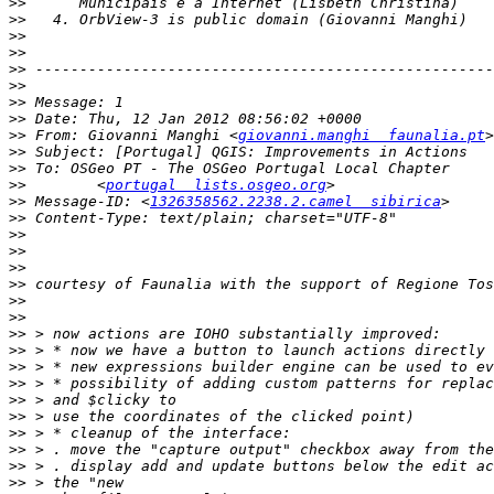
>>
>>
>>
>>
>>
>>
>>
>>
>>
 From: Giovanni Manghi <
giovanni.manghi  faunalia.pt
>>
>>
>>
        <
portugal  lists.osgeo.org
>>
 Message-ID: <
1326358562.2238.2.camel  sibirica
>>
>>
>>
>>
>>
>>
>>
>>
>>
>>
>>
>>
>>
>>
>>
>>
>>