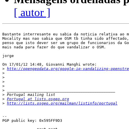
[ autor ]
Bastante interresante eu sabia da noticia relativa ao m
Mocality mas nao sabia que OSM tb tinha sido affectado,
penso que isto dever ser um grupo de funcionarios da Go
mais nada para fazer do que vandalizar o OSM.

jorge

On 17/01/12 14:48, Giovanni Manghi wrote:

>
http://opengeodata.org/google-ip-vandalizing-openstre
>
>
>
>
>
>
>
Portugal at lists.osgeo.org
>
http://lists.osgeo.org/mailman/listinfo/portugal
-- 

PGP public key: 0x595FF9D3
