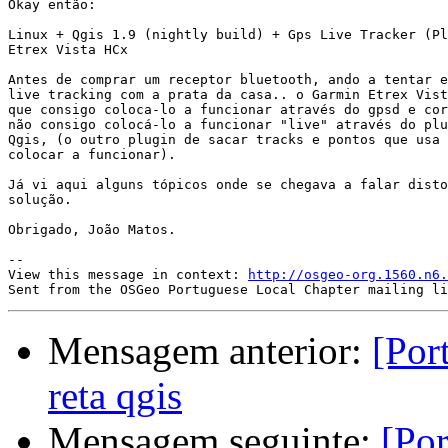
Okay então:

Linux + Qgis 1.9 (nightly build) + Gps Live Tracker (Pl
Etrex Vista HCx

Antes de comprar um receptor bluetooth, ando a tentar e
live tracking com a prata da casa.. o Garmin Etrex Vist
que consigo coloca-lo a funcionar através do gpsd e cor
não consigo colocá-lo a funcionar "live" através do plu
Qgis, (o outro plugin de sacar tracks e pontos que usa 
colocar a funcionar).

Já vi aqui alguns tópicos onde se chegava a falar disto
solução.

Obrigado, João Matos.

--

View this message in context: 
http://osgeo-org.1560.n6.
Mensagem anterior:
[Por
reta qgis
Mensagem seguinte:
[Po