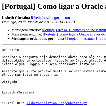
[Portugal] Como ligar a Oracle
Lisbeth Christina
lisbethchristina gmail.com
Domingo, 29 de Janeiro de 2012 - 20:14:30 EST
Mensagem anterior:
[Portugal] Re: MIT launches online learning
Mensagem seguinte:
[Portugal] Como ligar a Oracle através d
Mensagens ordenadas por:
[ data ]
[ tópico ]
[ assunto ]
[ auto
Boa noite,

Secalhar a pergunta seja demasiado obvia para alguns, m
dificuldades em estabelecer ligação ao Oracle através d
existe algum Pluggin que seja necessário instalar?

Acredito que muito provavelmente a solução esteja mesmo
olhos, mas falta-me chegar lá.

Obrigado!

-- 

Lisbeth Christina

----------------------

*E-mail OE:* 
lisbethchristina  engenheiros.pt