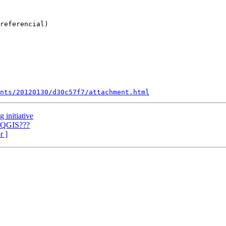
referencial)

nts/20120130/d30c57f7/attachment.html
 initiative
o QGIS???
r ]