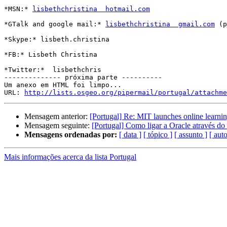
*MSN:* 
lisbethchristina  hotmail.com
*GTalk and google mail:* 
lisbethchristina  gmail.com
 (p
*Skype:* lisbeth.christina

*FB:* Lisbeth Christina

*Twitter:*  lisbethchris

-------------- próxima parte ----------

Um anexo em HTML foi limpo...

URL: 
http://lists.osgeo.org/pipermail/portugal/attachme
Mensagem anterior:
[Portugal] Re: MIT launches online learning
Mensagem seguinte:
[Portugal] Como ligar a Oracle através d
Mensagens ordenadas por:
[ data ]
[ tópico ]
[ assunto ]
[ auto
Mais informações acerca da lista Portugal