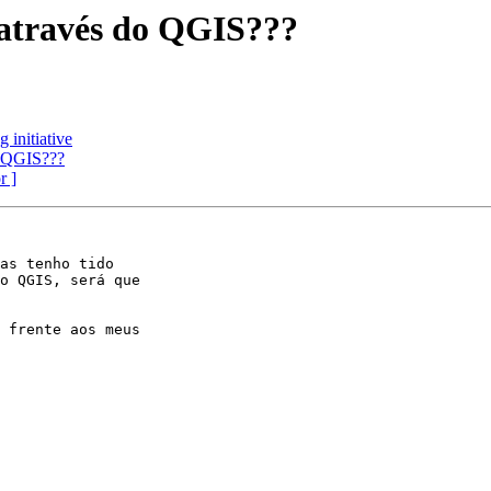
 através do QGIS???
 initiative
o QGIS???
r ]
as tenho tido

o QGIS, será que

 frente aos meus
