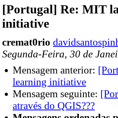
[Portugal] Re: MIT la
initiative
cremat0rio
davidsantospin
Segunda-Feira, 30 de Jane
Mensagem anterior:
[Por
learning initiative
Mensagem seguinte:
[Por
através do QGIS???
Mensagens ordenadas p