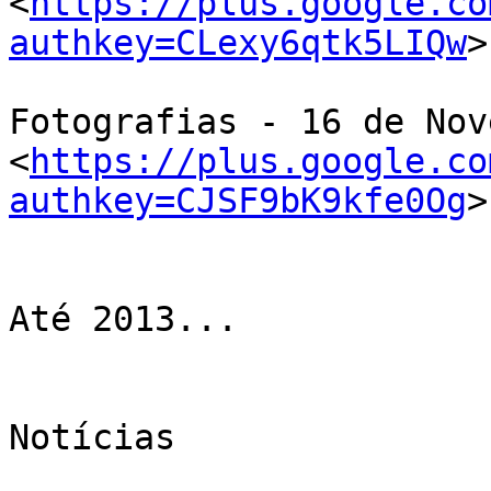
<
https://plus.google.co
authkey=CLexy6qtk5LIQw
>

Fotografias - 16 de Nov
<
https://plus.google.co
authkey=CJSF9bK9kfe0Og
>

Até 2013...

Notícias
