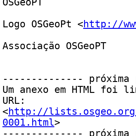
OSGeoPT

Logo OSGeoPt <
http://ww
Associação OSGeoPT

-------------- próxima 
Um anexo em HTML foi li
URL: 
<
http://lists.osgeo.org
0001.html
>

-------------- próxima 