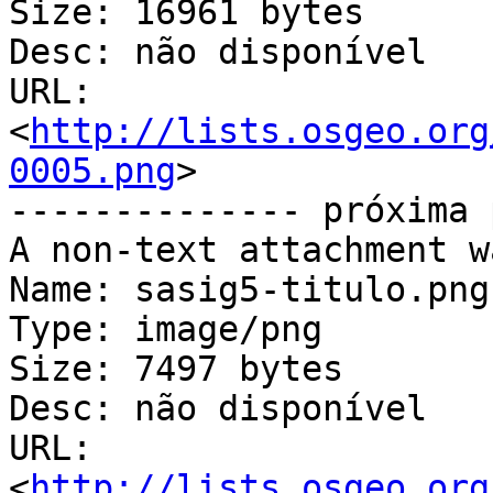
Size: 16961 bytes

Desc: não disponível

URL: 
<
http://lists.osgeo.org
0005.png
>

-------------- próxima 
A non-text attachment w
Name: sasig5-titulo.png

Type: image/png

Size: 7497 bytes

Desc: não disponível

URL: 
<
http://lists.osgeo.org