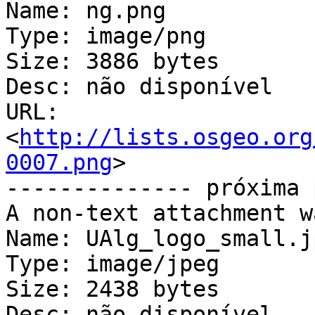
Name: ng.png

Type: image/png

Size: 3886 bytes

Desc: não disponível

URL: 
<
http://lists.osgeo.org
0007.png
>

-------------- próxima 
A non-text attachment w
Name: UAlg_logo_small.jp
Type: image/jpeg

Size: 2438 bytes

Desc: não disponível
