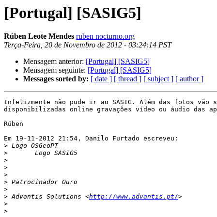
[Portugal] [SASIG5]
Rúben Leote Mendes
ruben nocturno.org
Terça-Feira, 20 de Novembro de 2012 - 03:24:14 PST
Mensagem anterior:
[Portugal] [SASIG5]
Mensagem seguinte:
[Portugal] [SASIG5]
Messages sorted by:
[ date ]
[ thread ]
[ subject ]
[ author ]
Infelizmente não pude ir ao SASIG. Além das fotos vão s
disponibilizadas online gravações vídeo ou áudio das ap
Rúben

Em 19-11-2012 21:54, Danilo Furtado escreveu:

>
>
>
>
>
>
>
>
 Advantis Solutions <
http://www.advantis.pt/
>
>