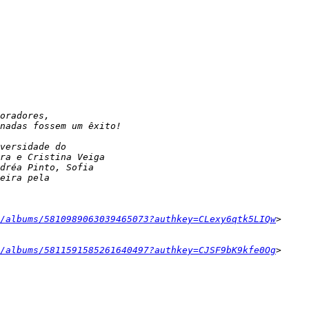
/albums/5810989063039465073?authkey=CLexy6qtk5LIQw
/albums/5811591585261640497?authkey=CJSF9bK9kfe0Og