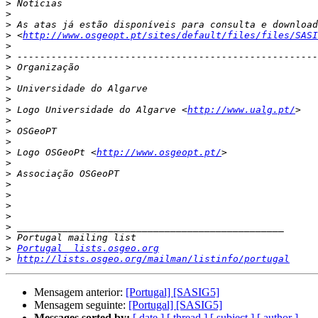
>
>
>
>
 <
http://www.osgeopt.pt/sites/default/files/files/SASI
>
>
>
>
>
>
>
 Logo Universidade do Algarve <
http://www.ualg.pt/
>
>
>
>
 Logo OSGeoPt <
http://www.osgeopt.pt/
>
>
>
>
>
>
>
>
>
Portugal  lists.osgeo.org
>
http://lists.osgeo.org/mailman/listinfo/portugal
Mensagem anterior:
[Portugal] [SASIG5]
Mensagem seguinte:
[Portugal] [SASIG5]
Messages sorted by:
[ date ]
[ thread ]
[ subject ]
[ author ]