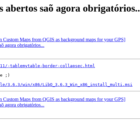
 abertos saõ agora obrigatórios..
min Custom Maps from QGIS as background maps for your GPS]
õ agora obrigatórios...
11/-tablemytable-border-collapsec.html
e ;)

le/3.6.3/win/x86/LibO_3.6.3_Win_x86_install_multi.msi
min Custom Maps from QGIS as background maps for your GPS]
õ agora obrigatórios...