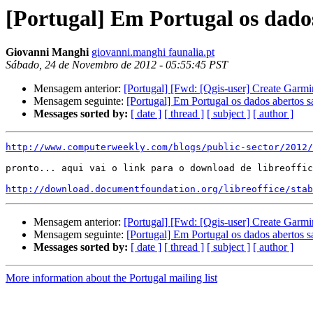
[Portugal] Em Portugal os dados
Giovanni Manghi
giovanni.manghi faunalia.pt
Sábado, 24 de Novembro de 2012 - 05:55:45 PST
Mensagem anterior:
[Portugal] [Fwd: [Qgis-user] Create Gar
Mensagem seguinte:
[Portugal] Em Portugal os dados abertos sa
Messages sorted by:
[ date ]
[ thread ]
[ subject ]
[ author ]
http://www.computerweekly.com/blogs/public-sector/2012/
pronto... aqui vai o link para o download de libreoffic
http://download.documentfoundation.org/libreoffice/stab
Mensagem anterior:
[Portugal] [Fwd: [Qgis-user] Create Gar
Mensagem seguinte:
[Portugal] Em Portugal os dados abertos sa
Messages sorted by:
[ date ]
[ thread ]
[ subject ]
[ author ]
More information about the Portugal mailing list