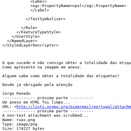
            <Label>

            <ogc:PropertyName>npol</ogc:PropertyName>

            </Label>

          </TextSymbolizer>

        </Rule>

      </FeatureTypeStyle>

    </UserStyle>

  </NamedLayer>

</StyledLayerDescriptor>

O que sucede é não consigo obter a totalidade das etiqu
Como apresento na imagem em anexo.

Alguem sabe como obter a totalidade das etiquetas?

Desde já obrigado pela atenção

Jorge Penedo

-------------- próxima parte ----------

Um anexo em HTML foi limpo...

URL: <
http://lists.osgeo.org/pipermail/portugal/attachm
-------------- próxima parte ----------

A non-text attachment was scrubbed...

Name: ruas.png

Type: image/png

Size: 174227 bytes
