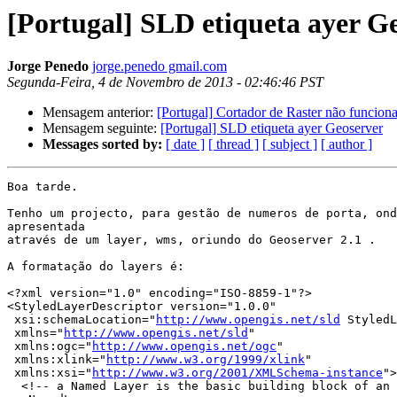
[Portugal] SLD etiqueta ayer G
Jorge Penedo
jorge.penedo gmail.com
Segunda-Feira, 4 de Novembro de 2013 - 02:46:46 PST
Mensagem anterior:
[Portugal] Cortador de Raster não funcion
Mensagem seguinte:
[Portugal] SLD etiqueta ayer Geoserver
Messages sorted by:
[ date ]
[ thread ]
[ subject ]
[ author ]
Boa tarde.

Tenho um projecto, para gestão de numeros de porta, ond
apresentada

através de um layer, wms, oriundo do Geoserver 2.1 .

A formatação do layers é:

<?xml version="1.0" encoding="ISO-8859-1"?>

<StyledLayerDescriptor version="1.0.0"

 xsi:schemaLocation="
http://www.opengis.net/sld
 StyledL
 xmlns="
http://www.opengis.net/sld
"

 xmlns:ogc="
http://www.opengis.net/ogc
"

 xmlns:xlink="
http://www.w3.org/1999/xlink
"

 xmlns:xsi="
http://www.w3.org/2001/XMLSchema-instance
">

  <!-- a Named Layer is the basic building block of an SLD document -->
