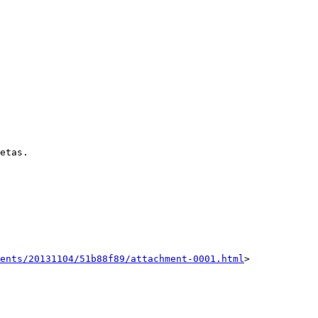
etas.

ents/20131104/51b88f89/attachment-0001.html
>
