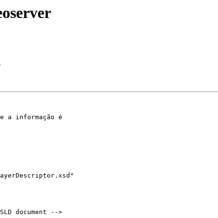
eoserver
a
e a informação é

ayerDescriptor.xsd"
