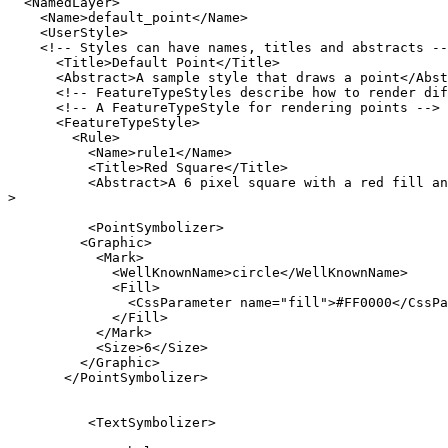
  <NamedLayer>

    <Name>default_point</Name>

    <UserStyle>

    <!-- Styles can have names, titles and abstracts -->

      <Title>Default Point</Title>

      <Abstract>A sample style that draws a point</Abstract>

      <!-- FeatureTypeStyles describe how to render different features -->

      <!-- A FeatureTypeStyle for rendering points -->

      <FeatureTypeStyle>

        <Rule>

          <Name>rule1</Name>

          <Title>Red Square</Title>

          <Abstract>A 6 pixel square with a red fill and no stroke</Abstract

>
          <PointSymbolizer>

         <Graphic>

           <Mark>

             <WellKnownName>circle</WellKnownName>

             <Fill>

               <CssParameter name="fill">#FF0000</CssParameter>

             </Fill>

           </Mark>

           <Size>6</Size>

         </Graphic>

       </PointSymbolizer>

          <TextSymbolizer>
