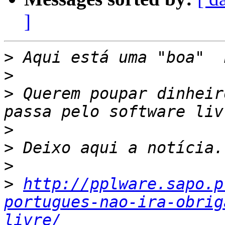
]
>
>
>
 Querem poupar dinheir
>
>
>
>
http://pplware.sapo.p
portugues-nao-ira-obrig
livre/