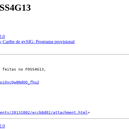
FOSS4G13
2.0
 y Caribe de gvSIG: Programa provisional
 feitas no FOSS4G13,

oiOxcQw8NdOQ_fhu2
ents/20131002/eccb8d02/attachment.html
2.0