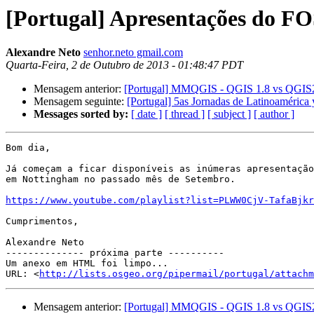
[Portugal] Apresentações do 
Alexandre Neto
senhor.neto gmail.com
Quarta-Feira, 2 de Outubro de 2013 - 01:48:47 PDT
Mensagem anterior:
[Portugal] MMQGIS - QGIS 1.8 vs QGIS
Mensagem seguinte:
[Portugal] 5as Jornadas de Latinoamérica
Messages sorted by:
[ date ]
[ thread ]
[ subject ]
[ author ]
Bom dia,

Já começam a ficar disponíveis as inúmeras apresentação
em Nottingham no passado mês de Setembro.

https://www.youtube.com/playlist?list=PLWW0CjV-TafaBjkr
Cumprimentos,

Alexandre Neto

-------------- próxima parte ----------

Um anexo em HTML foi limpo...

URL: <
http://lists.osgeo.org/pipermail/portugal/attachm
Mensagem anterior:
[Portugal] MMQGIS - QGIS 1.8 vs QGIS