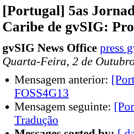
[Portugal] 5as Jorna
Caribe de gvSIG: Pro
gvSIG News Office
press 
Quarta-Feira, 2 de Outubr
Mensagem anterior:
[Por
FOSS4G13
Mensagem seguinte:
[Por
Tradução
Messages sorted by:
[ d