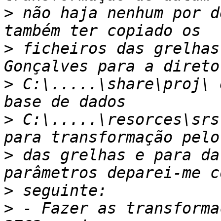
>
 não haja nenhum por d
>
 ficheiros das grelhas
>
 C:\.....\share\proj\ 
>
 C:\.....\resorces\srs
>
 das grelhas e para da
>
>
 - Fazer as transforma