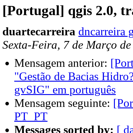
[Portugal] qgis 2.0,
duartecarreira
dncarreira 
Sexta-Feira, 7 de Março de
Mensagem anterior:
[Por
"Gestão de Bacias Hidro
gvSIG" em português
Mensagem seguinte:
[Por
PT_PT
Messages sorted by:
[ d