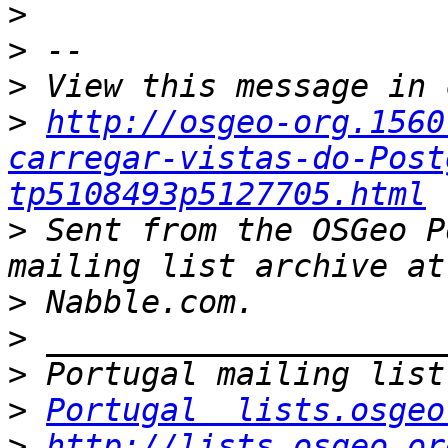
>
>
>
>
http://osgeo-org.1560
carregar-vistas-do-Post
tp5108493p5127705.html
>
 Sent from the OSGeo P
>
>
>
>
Portugal  lists.osgeo
>
http://lists.osgeo.or