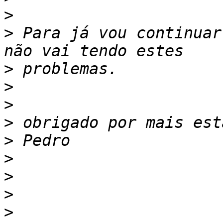
>
>
 Para já vou continuar
>
>
>
>
>
>
>
>
>