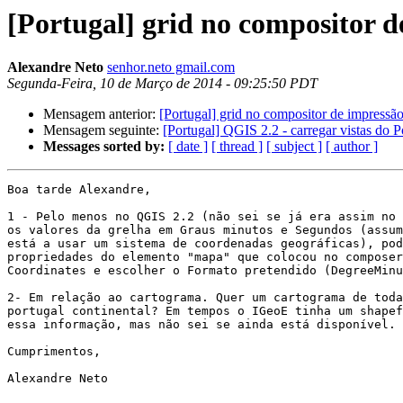
[Portugal] grid no compositor d
Alexandre Neto
senhor.neto gmail.com
Segunda-Feira, 10 de Março de 2014 - 09:25:50 PDT
Mensagem anterior:
[Portugal] grid no compositor de impressã
Mensagem seguinte:
[Portugal] QGIS 2.2 - carregar vistas do 
Messages sorted by:
[ date ]
[ thread ]
[ subject ]
[ author ]
Boa tarde Alexandre,

1 - Pelo menos no QGIS 2.2 (não sei se já era assim no 
os valores da grelha em Graus minutos e Segundos (assum
está a usar um sistema de coordenadas geográficas), pod
propriedades do elemento "mapa" que colocou no composer
Coordinates e escolher o Formato pretendido (DegreeMinu
2- Em relação ao cartograma. Quer um cartograma de toda
portugal continental? Em tempos o IGeoE tinha um shapef
essa informação, mas não sei se ainda está disponível.

Cumprimentos,

Alexandre Neto
