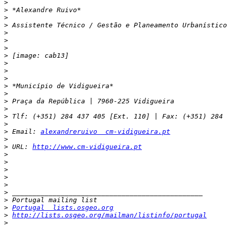
>
>
>
>
>
>
>
>
>
>
>
>
>
>
>
>
>
>
 Email: 
alexandreruivo  cm-vidigueira.pt
>
>
 URL: 
http://www.cm-vidigueira.pt
>
>
>
>
>
>
>
>
Portugal  lists.osgeo.org
>
http://lists.osgeo.org/mailman/listinfo/portugal
>