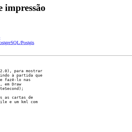
e impressão
o
PostgreSQL/Postgis
2.0), para mostrar

indo à partida que

e fazê-lo nas

, em Draw

teSecond);

s as cartas de

ile e um kml com
