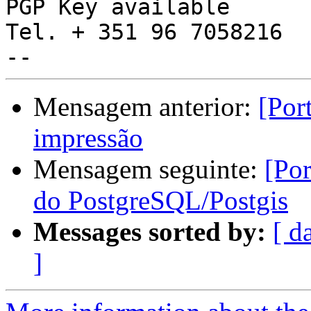
PGP Key available

Tel. + 351 96 7058216

Mensagem anterior:
[Por
impressão
Mensagem seguinte:
[Por
do PostgreSQL/Postgis
Messages sorted by:
[ d
]