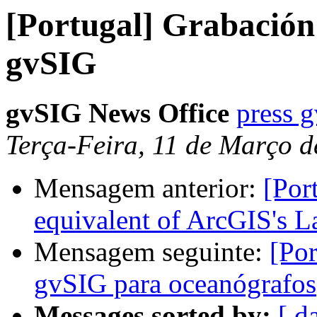
[Portugal] Grabación 
gvSIG
gvSIG News Office
press 
Terça-Feira, 11 de Março 
Mensagem anterior:
[Por
equivalent of ArcGIS's La
Mensagem seguinte:
[Por
gvSIG para oceanógrafos
Messages sorted by:
[ d