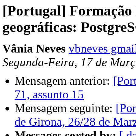
[Portugal] Formação 
geográficas: Postgre
Vânia Neves
vbneves gmai
Segunda-Feira, 17 de Març
Mensagem anterior:
[Por
71, assunto 15
Mensagem seguinte:
[Por
de Girona, 26/28 de Mar
Messages sorted by:
[ d