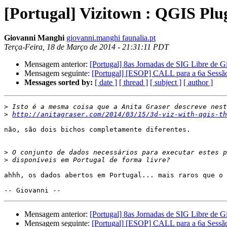
[Portugal] Vizitown : QGIS Plug
Giovanni Manghi
giovanni.manghi faunalia.pt
Terça-Feira, 18 de Março de 2014 - 21:31:11 PDT
Mensagem anterior:
[Portugal] 8as Jornadas de SIG Libre de 
Mensagem seguinte:
[Portugal] [ESOP] CALL para a 6a Sessão 
Messages sorted by:
[ date ]
[ thread ]
[ subject ]
[ author ]
>
>
http://anitagraser.com/2014/03/15/3d-viz-with-qgis-th
não, são dois bichos completamente diferentes.

>
>
ahhh, os dados abertos em Portugal... mais raros que o 
Mensagem anterior:
[Portugal] 8as Jornadas de SIG Libre de 
Mensagem seguinte:
[Portugal] [ESOP] CALL para a 6a Sessão 