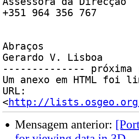
Assessora da Direcção

+351 964 356 767

Abraços

Gerardo V. Lisboa

-------------- próxima 
Um anexo em HTML foi li
URL: 
<
http://lists.osgeo.org
Mensagem anterior:
[Por
for viewing data in 3D