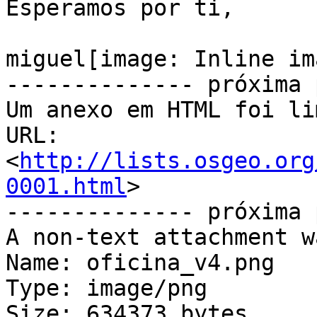
Esperamos por ti,

miguel[image: Inline im
-------------- próxima 
Um anexo em HTML foi li
URL: 
<
http://lists.osgeo.org
0001.html
>

-------------- próxima 
A non-text attachment w
Name: oficina_v4.png

Type: image/png

Size: 634373 bytes
