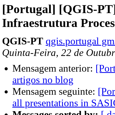
[Portugal] [QGIS-PT
Infraestrutura Proce
QGIS-PT
qgis.portugal gm
Quinta-Feira, 22 de Outub
Mensagem anterior:
[Por
artigos no blog
Mensagem seguinte:
[Por
all presentations in SAS
Messages sorted by:
[ d