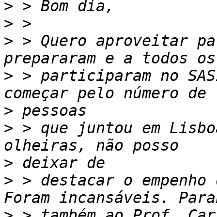
>
>
>
 > Quero aproveitar pa
>
 > participaram no SAS
>
>
 > que juntou em Lisbo
>
>
 > destacar o empenho 
>
 > também ao Prof. Car