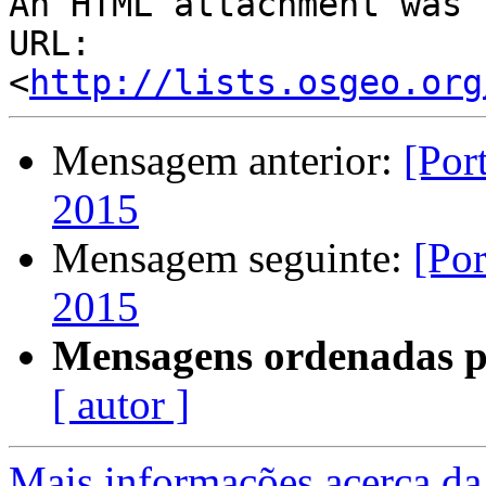
An HTML attachment was 
URL: 
<
http://lists.osgeo.org
Mensagem anterior:
[Por
2015
Mensagem seguinte:
[Po
2015
Mensagens ordenadas p
[ autor ]
Mais informações acerca da 