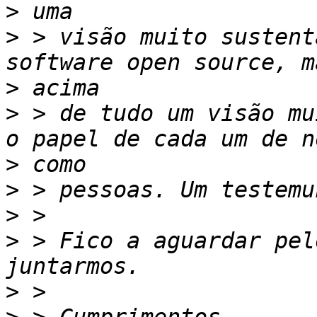
>
>
 > visão muito sustent
>
>
 > de tudo um visão mu
>
>
>
>
 > Fico a aguardar pel
>