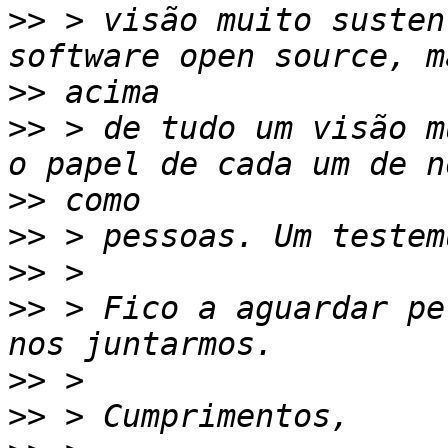
>>
 > visão muito susten
>>
>>
 > de tudo um visão m
>>
>>
>>
>>
 > Fico a aguardar pe
>>
>>