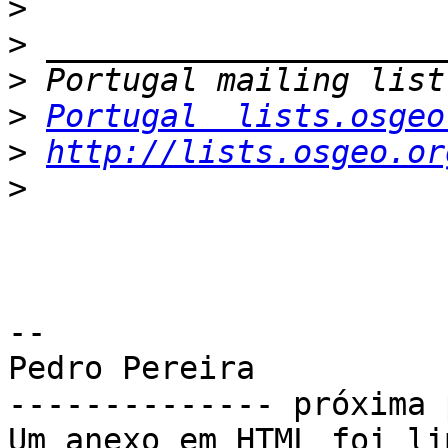
>
>
>
>
Portugal  lists.osgeo
>
http://lists.osgeo.or
>
-- 

Pedro Pereira

-------------- próxima 
Um anexo em HTML foi li