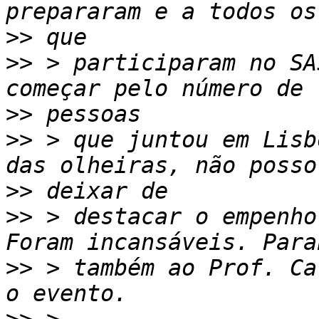
>>
>>
 > participaram no SA
>>
>>
 > que juntou em Lisb
>>
>>
 > destacar o empenho
>>
 > também ao Prof. Ca