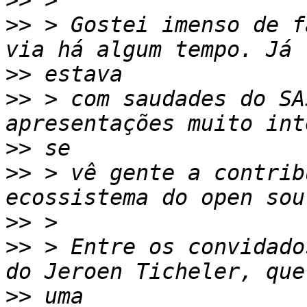
>>
>>
 > Gostei imenso de f
>>
>>
 > com saudades do SA
>>
>>
 > vê gente a contrib
>>
>>
 > Entre os convidado
>>