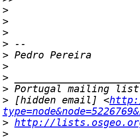
>
>
>
>
>
>
>
>
>
 [hidden email] <
http:
type=node&node=5226769&
>
http://lists.osgeo.or
>