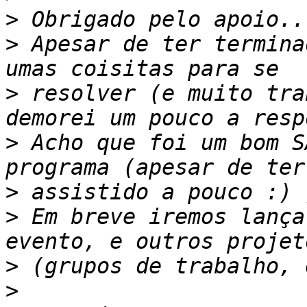
>
>
 Apesar de ter termina
>
 resolver (e muito tra
>
 Acho que foi um bom S
>
>
 Em breve iremos lança
>
>