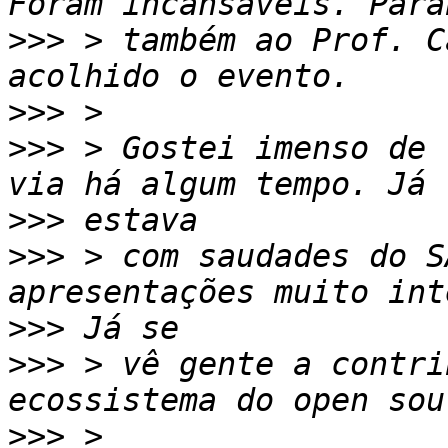
>>>
 > também ao Prof. C
>>>
>>>
 > Gostei imenso de 
>>>
>>>
 > com saudades do S
>>>
>>>
 > vê gente a contri
>>>