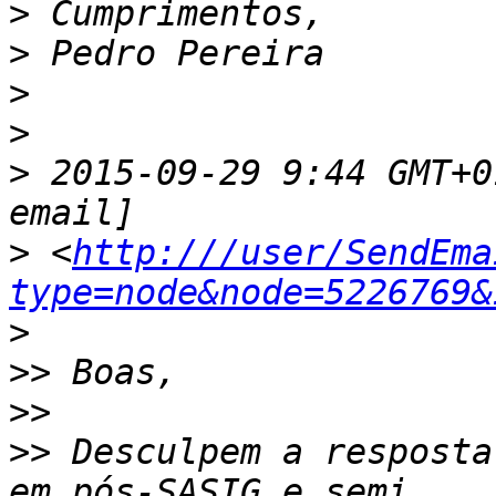
>
>
>
>
>
 2015-09-29 9:44 GMT+0
>
 <
http:///user/SendEma
type=node&node=5226769&
>
>>
>>
>>
 Desculpem a resposta