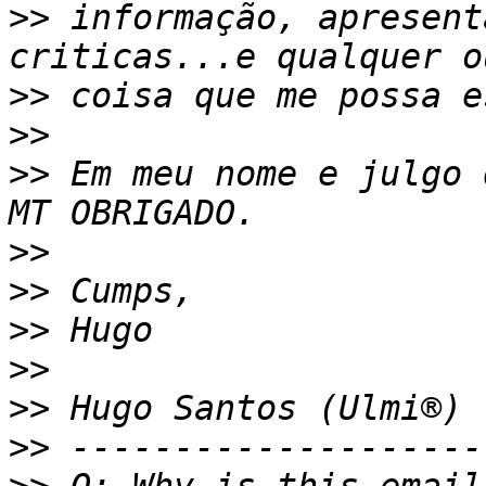
>>
 informação, apresent
>>
>>
>>
 Em meu nome e julgo 
>>
>>
>>
>>
>>
>>