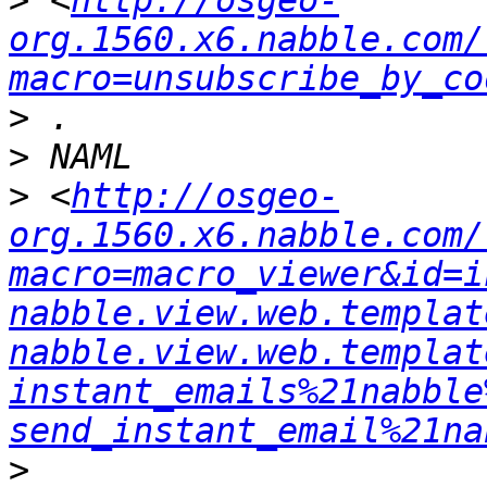
>
 <
http://osgeo-
org.1560.x6.nabble.com/
macro=unsubscribe_by_co
>
>
>
 <
http://osgeo-
org.1560.x6.nabble.com/
macro=macro_viewer&id=i
nabble.view.web.templat
nabble.view.web.templat
instant_emails%21nabble
send_instant_email%21na
>