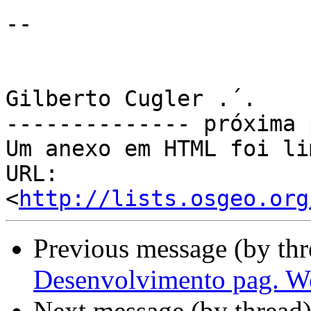
-- 

Gilberto Cugler .´.

-------------- próxima 
Um anexo em HTML foi li
URL: 
<
http://lists.osgeo.org
Previous message (by th
Desenvolvimento pag. W
Next message (by thread