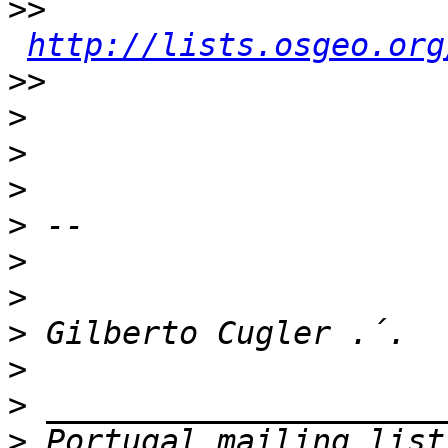
>>
http://lists.osgeo.org
>>
>
>
>
>
>
>
>
>
>
>