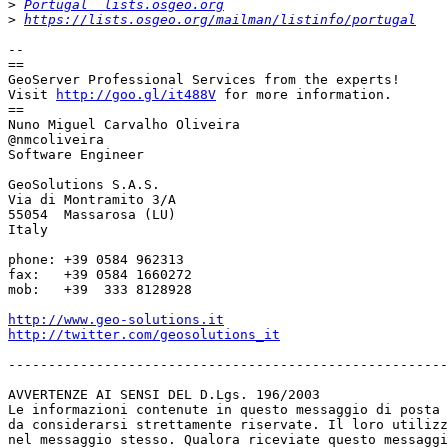
>
Portugal  lists.osgeo.org
>
https://lists.osgeo.org/mailman/listinfo/portugal
-- 

==

GeoServer Professional Services from the experts!

Visit 
http://goo.gl/it488V
 for more information.

==

Nuno Miguel Carvalho Oliveira

@nmcoliveira

Software Engineer

GeoSolutions S.A.S.

Via di Montramito 3/A

55054  Massarosa (LU)

Italy

phone: +39 0584 962313

fax:   +39 0584 1660272

mob:   +39  333 8128928

http://www.geo-solutions.it
http://twitter.com/geosolutions_it
-------------------------------------------------------

AVVERTENZE AI SENSI DEL D.Lgs. 196/2003

Le informazioni contenute in questo messaggio di posta 
da considerarsi strettamente riservate. Il loro utilizz
nel messaggio stesso. Qualora riceviate questo messaggi