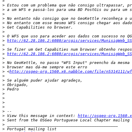
>
>
>
>
>
>
>
>
>
>
http://62.28.186.2:6080/arcgis/services/MunisigWeb_SS
>
>
>
http://62.28.186.2:6080/arcgis/services/MunisigWeb_SS
>
>
>
>
 <
http://osgeo-org.1560.x6.nabble.com/file/n5314111/wf
>
>
>
>
>
>
>
>
>
>
 View this message in context: 
http://osgeo-org.1560.x
>
>
>