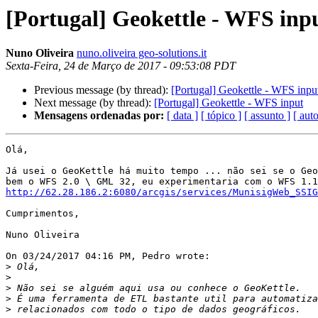
[Portugal] Geokettle - WFS inp
Nuno Oliveira
nuno.oliveira geo-solutions.it
Sexta-Feira, 24 de Março de 2017 - 09:53:08 PDT
Previous message (by thread):
[Portugal] Geokettle - WFS inpu
Next message (by thread):
[Portugal] Geokettle - WFS input
Mensagens ordenadas por:
[ data ]
[ tópico ]
[ assunto ]
[ auto
Olá,

Já usei o GeoKettle há muito tempo ... não sei se o Geo
http://62.28.186.2:6080/arcgis/services/MunisigWeb_SSIG
Cumprimentos,

Nuno Oliveira

On 03/24/2017 04:16 PM, Pedro wrote:

>
>
>
>
>