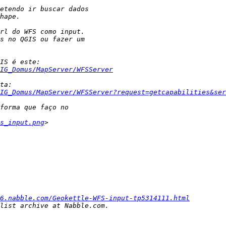
IG_Domus/MapServer/WFSServer
IG_Domus/MapServer/WFSServer?request=getcapabilities&ser
s_input.png
6.nabble.com/Geokettle-WFS-input-tp5314111.html