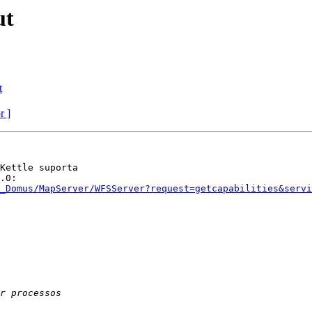
ut
t
r ]
Kettle suporta 

_Domus/MapServer/WFSServer?request=getcapabilities&servi