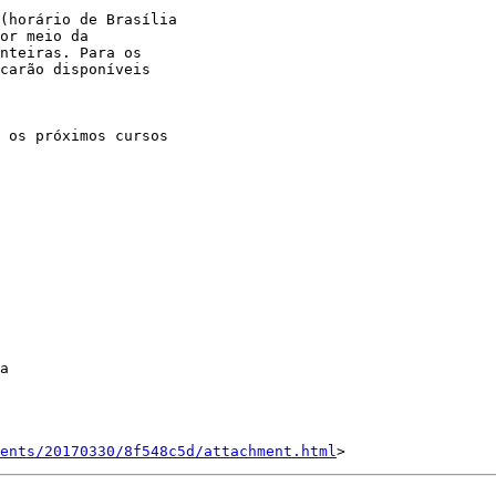
(horário de Brasília

or meio da

nteiras. Para os

carão disponíveis

 os próximos cursos

a

ents/20170330/8f548c5d/attachment.html