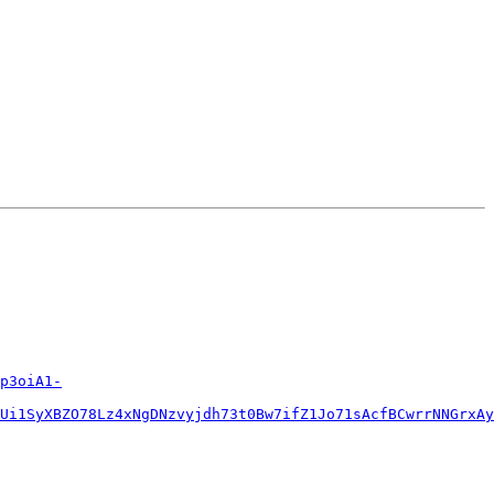
p3oiA1-
Ui1SyXBZO78Lz4xNgDNzvyjdh73t0Bw7ifZ1Jo71sAcfBCwrrNNGrxAy