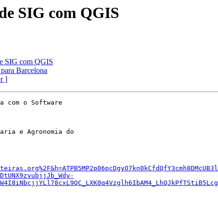
s de SIG com QGIS
 de SIG com QGIS
 para Barcelona
r ]
a com o Software

aria e Agronomia do

teiras.org%2F&h=ATPB5MP2p06pcDgyO7kn0kCfdQfY3cmh8DMcUB3l
DtUNX9zyubjjJb_Wdy-
W4I8iNbcjjYLl78cxL9QC_LXK0q4Vzglh6IbAM4_LhQJkPfTStiB5Lcg