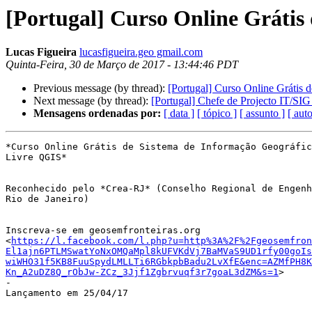
[Portugal] Curso Online Gráti
Lucas Figueira
lucasfigueira.geo gmail.com
Quinta-Feira, 30 de Março de 2017 - 13:44:46 PDT
Previous message (by thread):
[Portugal] Curso Online Grátis
Next message (by thread):
[Portugal] Chefe de Projecto IT/SIG
Mensagens ordenadas por:
[ data ]
[ tópico ]
[ assunto ]
[ auto
*Curso Online Grátis de Sistema de Informação Geográfic
Livre QGIS*

Reconhecido pelo *Crea-RJ* (Conselho Regional de Engenh
Rio de Janeiro)

Inscreva-se em geosemfronteiras.org

<
https://l.facebook.com/l.php?u=http%3A%2F%2Fgeosemfron
El1ajn6PTLMSwatYoNxOMQaMpl8kUFVKdVj7BaMVaS9UD1rfy00goIs
wiWHO31f5KB8FuuSpydLMLLTi6RGbkpbBadu2LvXfE&enc=AZMfPH8K
Kn_A2uDZ8Q_rObJw-ZCz_3Jjf1Zgbrvuqf3r7goaL3dZM&s=1
>

-

Lançamento em 25/04/17
