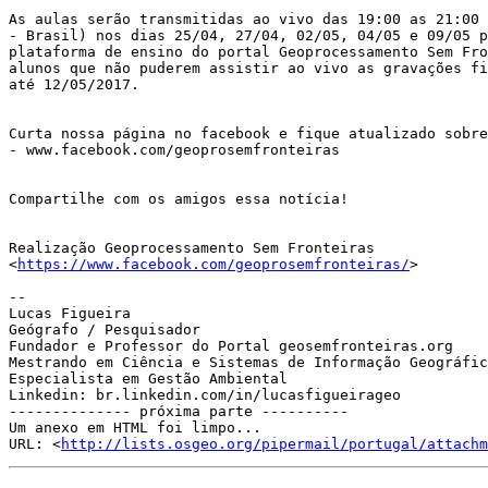
As aulas serão transmitidas ao vivo das 19:00 as 21:00 
- Brasil) nos dias 25/04, 27/04, 02/05, 04/05 e 09/05 p
plataforma de ensino do portal Geoprocessamento Sem Fro
alunos que não puderem assistir ao vivo as gravações fi
até 12/05/2017.

Curta nossa página no facebook e fique atualizado sobre
- www.facebook.com/geoprosemfronteiras

Compartilhe com os amigos essa notícia!

Realização Geoprocessamento Sem Fronteiras

<
https://www.facebook.com/geoprosemfronteiras/
>

--

Lucas Figueira

Geógrafo / Pesquisador

Fundador e Professor do Portal geosemfronteiras.org

Mestrando em Ciência e Sistemas de Informação Geográfic
Especialista em Gestão Ambiental

Linkedin: br.linkedin.com/in/lucasfigueirageo

-------------- próxima parte ----------

Um anexo em HTML foi limpo...

URL: <
http://lists.osgeo.org/pipermail/portugal/attachm