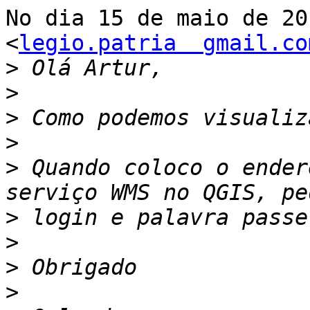
No dia 15 de maio de 20
<
legio.patria  gmail.co
>
>
>
>
>
 Quando coloco o ender
>
>
>
>