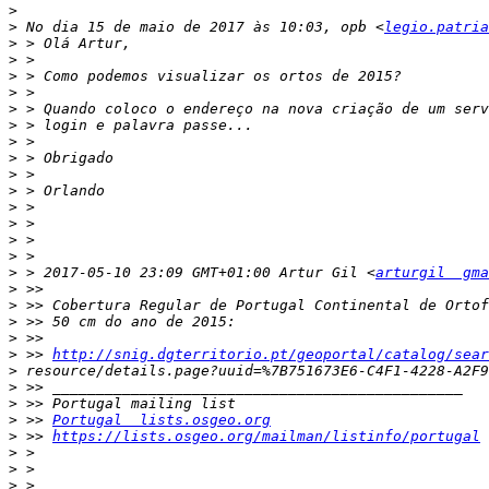
>
>
 No dia 15 de maio de 2017 às 10:03, opb <
legio.patria
>
>
>
>
>
>
>
>
>
>
>
>
>
>
>
 > 2017-05-10 23:09 GMT+01:00 Artur Gil <
arturgil  gma
>
>
>
>
>
 >> 
http://snig.dgterritorio.pt/geoportal/catalog/sear
>
>
>
>
 >> 
Portugal  lists.osgeo.org
>
 >> 
https://lists.osgeo.org/mailman/listinfo/portugal
>
>
>