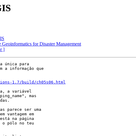
GIS
IS
e Geoinformatics for Disaster Management
r ]
a única para  

m a informação que  

ions-1.7/build/ch05s06.html
a, a variável  

ping_name", mas  

das.

as parece ser uma  

em vantagem em  

está na página  

 o pólo no teu  
