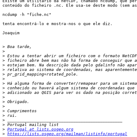
Existe um utilitário da netCDF, chamado ncdump, que per
conteúdo do ficheiro .nc. Ele usa-se deste modo (sem as
ncdump -h "fiche.nc"

tenta encontrá-lo e mostra-nos o que ele diz.

Joaquim

>
>
>
>
>
>
>
>
>
>
>
>
>
>
>
>
>
>
>
Portugal at lists.osgeo.org
>
https://lists.osgeo.org/mailman/listinfo/portugal