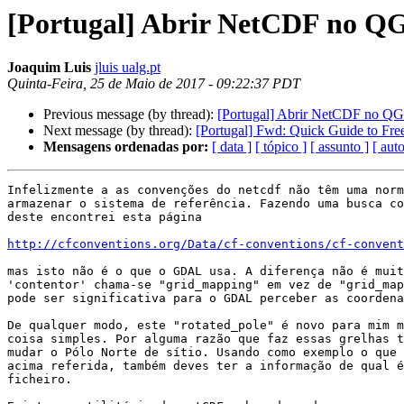
[Portugal] Abrir NetCDF no Q
Joaquim Luis
jluis ualg.pt
Quinta-Feira, 25 de Maio de 2017 - 09:22:37 PDT
Previous message (by thread):
[Portugal] Abrir NetCDF no QG
Next message (by thread):
[Portugal] Fwd: Quick Guide to Fre
Mensagens ordenadas por:
[ data ]
[ tópico ]
[ assunto ]
[ auto
Infelizmente a as convenções do netcdf não têm uma norm
armazenar o sistema de referência. Fazendo uma busca co
deste encontrei esta página

http://cfconventions.org/Data/cf-conventions/cf-convent
mas isto não é o que o GDAL usa. A diferença não é muit
'contentor' chama-se "grid_mapping" em vez de "grid_map
pode ser significativa para o GDAL perceber as coordena
De qualquer modo, este "rotated_pole" é novo para mim m
coisa simples. Por alguma razão que faz essas grelhas t
mudar o Pólo Norte de sítio. Usando como exemplo o que 
acima referida, também deves ter a informação de qual é
ficheiro.
