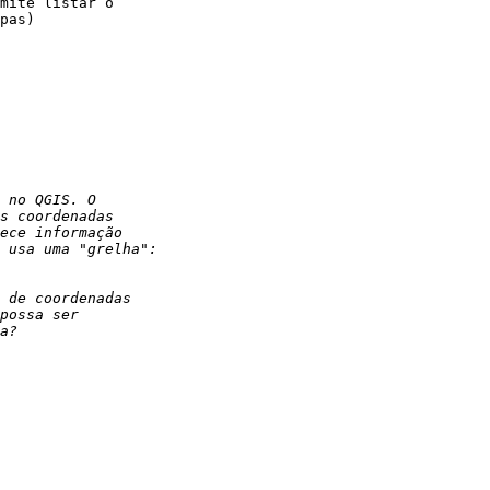
mite listar o  

pas)
