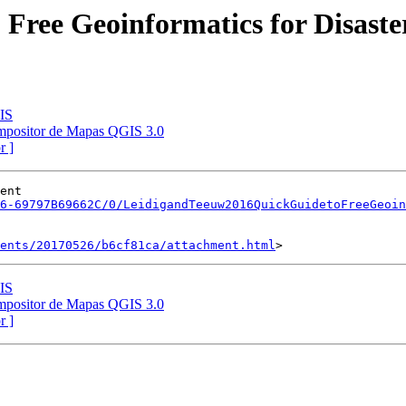
 Free Geoinformatics for Disas
IS
mpositor de Mapas QGIS 3.0
r ]
6-69797B69662C/0/LeidigandTeeuw2016QuickGuidetoFreeGeoin
ents/20170526/b6cf81ca/attachment.html
IS
mpositor de Mapas QGIS 3.0
r ]