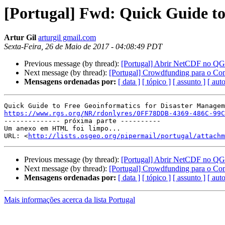
[Portugal] Fwd: Quick Guide to
Artur Gil
arturgil gmail.com
Sexta-Feira, 26 de Maio de 2017 - 04:08:49 PDT
Previous message (by thread):
[Portugal] Abrir NetCDF no QG
Next message (by thread):
[Portugal] Crowdfunding para o Co
Mensagens ordenadas por:
[ data ]
[ tópico ]
[ assunto ]
[ auto
https://www.rgs.org/NR/rdonlyres/0FF78DDB-4369-486C-99C

-------------- próxima parte ----------

Um anexo em HTML foi limpo...

URL: <
http://lists.osgeo.org/pipermail/portugal/attachm
Previous message (by thread):
[Portugal] Abrir NetCDF no QG
Next message (by thread):
[Portugal] Crowdfunding para o Co
Mensagens ordenadas por:
[ data ]
[ tópico ]
[ assunto ]
[ auto
Mais informações acerca da lista Portugal