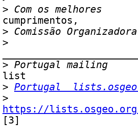
>
cumprimentos,

>
>
_______________________
>
list

>
Portugal  lists.osgeo
>
https://lists.osgeo.org
[3]
