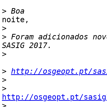
>
noite,

>
>
 Foram adicionados nov
>
>
http://osgeopt.pt/sas
>
>
http://osgeopt.pt/sasig
>