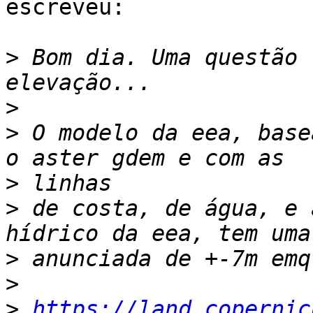
escreveu:

>
 Bom dia. Uma questão 
>
>
 O modelo da eea, base
>
>
 de costa, de água, e 
>
>
>
https://land.copernic