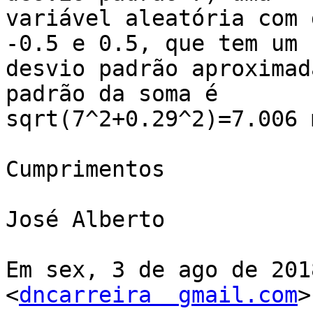
variável aleatória com 
-0.5 e 0.5, que tem um

desvio padrão aproximad
padrão da soma é

sqrt(7^2+0.29^2)=7.006 m
Cumprimentos

José Alberto

Em sex, 3 de ago de 201
<
dncarreira  gmail.com
>
