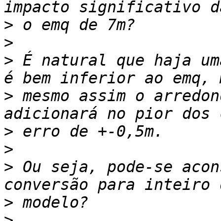
>
>
>
 É natural que haja um
>
 mesmo assim o arredon
>
>
>
 Ou seja, pode-se acon
>
>