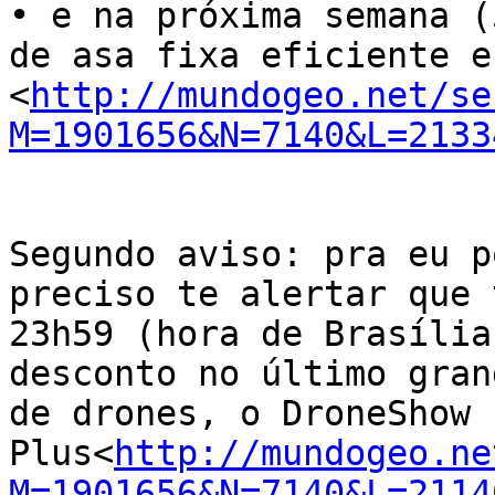
• e na próxima semana (
de asa fixa eficiente e
<
http://mundogeo.net/se
M=1901656&N=7140&L=2133
Segundo aviso: pra eu p
preciso te alertar que 
23h59 (hora de Brasília
desconto no último gran
de drones, o DroneShow 
Plus<
http://mundogeo.ne
M=1901656&N=7140&L=2114