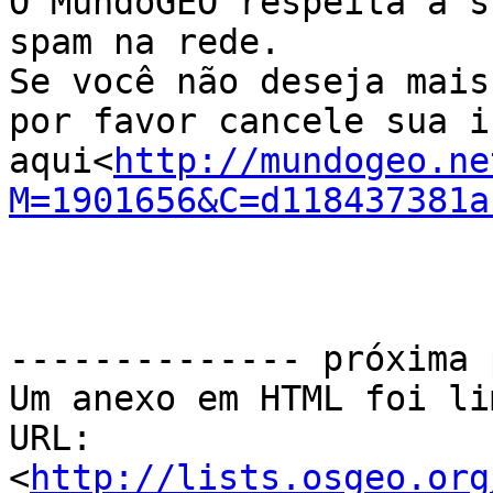
O MundoGEO respeita a s
spam na rede.

Se você não deseja mais
por favor cancele sua i
aqui<
http://mundogeo.ne
M=1901656&C=d118437381a
-------------- próxima 
Um anexo em HTML foi li
URL: 
<
http://lists.osgeo.org