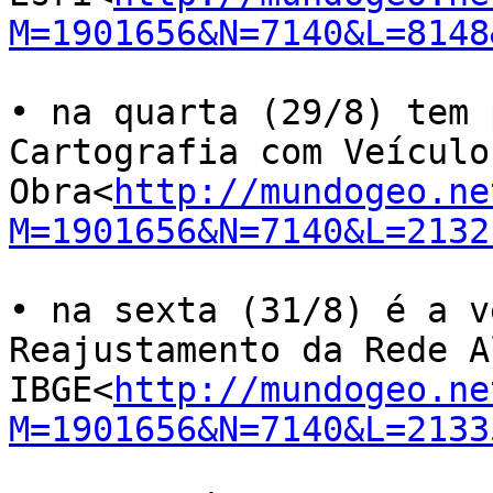
M=1901656&N=7140&L=8148
• na quarta (29/8) tem 
Cartografia com Veículo
Obra<
http://mundogeo.ne
M=1901656&N=7140&L=2132
• na sexta (31/8) é a v
Reajustamento da Rede A
IBGE<
http://mundogeo.ne
M=1901656&N=7140&L=2133