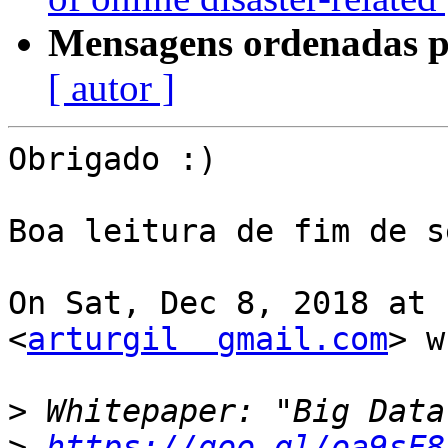
Mensagens ordenadas p
[ autor ]
Obrigado :)

Boa leitura de fim de s
On Sat, Dec 8, 2018 at 
<
arturgil  gmail.com
> w
>
>
https://goo.gl/oa9sF8