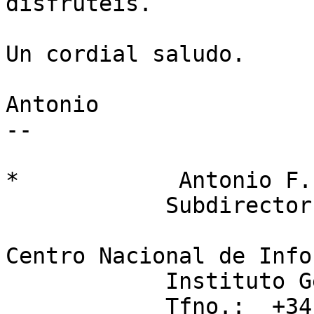
disfrutéis.

Un cordial saludo.

Antonio

--

*            Antonio F.
            Subdirector adjunto

Centro Nacional de Info
            Instituto Geográfico Nacional

            Tfno.:  +34 91 597 96 61
