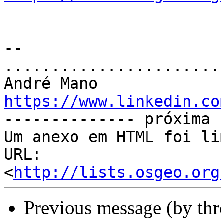
--

.......................
https://www.linkedin.co

-------------- próxima 
Um anexo em HTML foi li
URL: 
<
http://lists.osgeo.org
Previous message (by th