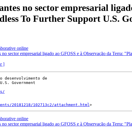
antes no sector empresarial lig
dless To Further Support U.S. 
orative online
s no sector empresarial ligado ao GFOSS e à Observação da Terra: "P
r ]
o desenvolvimento de

U.S. Government

s/
ents/20181218/102713c2/attachment.html
orative online
s no sector empresarial ligado ao GFOSS e à Observação da Terra: "P