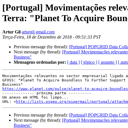
[Portugal] Movimentações relev
Terra: "Planet To Acquire Boun
Artur Gil
arturgil gmail.com
Terça-Feira, 18 de Dezembro de 2018 - 09:51:33 PST
Previous message (by thread):
[Portugal] POPGRID Data Collab
Next message (by thread):
[Portugal] Movimentações relevante
Business"
Mensagens ordenadas por:
[ data ]
[ tópico ]
[ assunto ]
[ auto
Movimentações relevantes no sector empresarial ligado a
GFOSS: "Planet To Acquire Boundless To Further Support 
https://www.planet.com/pulse/planet-to-acquire-boundles

-------------- próxima parte ----------

Um anexo em HTML foi limpo...

URL: <
http://lists.osgeo.org/pipermail/portugal/attachm
Previous message (by thread):
[Portugal] POPGRID Data Collab
Next message (by thread):
[Portugal] Movimentações relevante
Business"