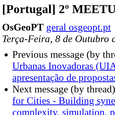
[Portugal] 2º MEET
OsGeoPT
geral osgeopt.pt
Terça-Feira, 8 de Outubro
Previous message (by th
Urbanas Inovadoras (UIA)
apresentação de propost
Next message (by thread
for Cities - Building syn
complexity, simulation, p