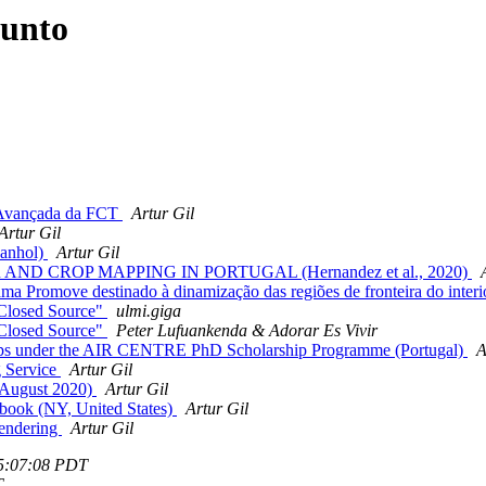
sunto
o Avançada da FCT
Artur Gil
Artur Gil
panhol)
Artur Gil
AND CROP MAPPING IN PORTUGAL (Hernandez et al., 2020)
 Promove destinado à dinamização das regiões de fronteira do interi
 Closed Source"
ulmi.giga
 Closed Source"
Peter Lufuankenda & Adorar Es Vivir
arships under the AIR CENTRE PhD Scholarship Programme (Portugal)
A
g Service
Artur Gil
 August 2020)
Artur Gil
ebook (NY, United States)
Artur Gil
rendering
Artur Gil
05:07:08 PDT
T