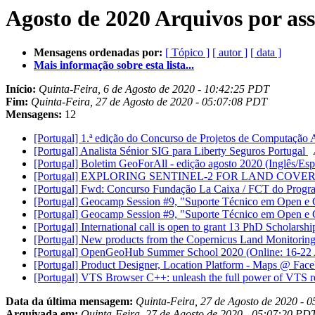
Agosto de 2020 Arquivos por as
Mensagens ordenadas por:
[ Tópico ]
[ autor ]
[ data ]
Mais informação sobre esta lista...
Início:
Quinta-Feira, 6 de Agosto de 2020 - 10:42:25 PDT
Fim:
Quinta-Feira, 27 de Agosto de 2020 - 05:07:08 PDT
Mensagens:
12
[Portugal] 1.ª edição do Concurso de Projetos de Computaçã
[Portugal] Analista Sénior SIG para Liberty Seguros Portugal
[Portugal] Boletim GeoForAll - edição agosto 2020 (Inglês/Es
[Portugal] EXPLORING SENTINEL-2 FOR LAND COVER 
[Portugal] Fwd: Concurso Fundação La Caixa / FCT do Programa
[Portugal] Geocamp Session #9, "Suporte Técnico em Open e
[Portugal] Geocamp Session #9, "Suporte Técnico em Open e
[Portugal] International call is open to grant 13 PhD Schol
[Portugal] New products from the Copernicus Land Monitorin
[Portugal] OpenGeoHub Summer School 2020 (Online: 16-22
[Portugal] Product Designer, Location Platform - Maps @ Fac
[Portugal] VTS Browser C++: unleash the full power of VTS 
Data da última mensagem:
Quinta-Feira, 27 de Agosto de 2020 - 
Arquivada em:
Quinta-Feira, 27 de Agosto de 2020 - 05:07:20 PD