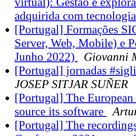
virtual): Gestão e explor
adquirida com tecnolog
[Portugal] Formações SI
Server, Web, Mobile) e 
Junho 2022)
Giovanni 
[Portugal] jornadas #sig
JOSEP SITJAR SUÑER
[Portugal] The Europea
source its software
Artu
[Portugal] The recordin