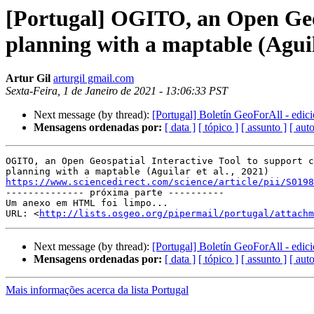
[Portugal] OGITO, an Open Geosp
planning with a maptable (Aguila
Artur Gil
arturgil gmail.com
Sexta-Feira, 1 de Janeiro de 2021 - 13:06:33 PST
Next message (by thread):
[Portugal] Boletín GeoForAll - edic
Mensagens ordenadas por:
[ data ]
[ tópico ]
[ assunto ]
[ auto
OGITO, an Open Geospatial Interactive Tool to support c
https://www.sciencedirect.com/science/article/pii/S0198

-------------- próxima parte ----------

Um anexo em HTML foi limpo...

URL: <
http://lists.osgeo.org/pipermail/portugal/attachm
Next message (by thread):
[Portugal] Boletín GeoForAll - edic
Mensagens ordenadas por:
[ data ]
[ tópico ]
[ assunto ]
[ auto
Mais informações acerca da lista Portugal