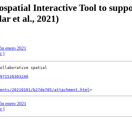
atial Interactive Tool to suppor
r et al., 2021)
ión enero 2021
r ]
ollaborative spatial

971520303240
ents/20210101/b27de705/attachment.html
ión enero 2021
r ]